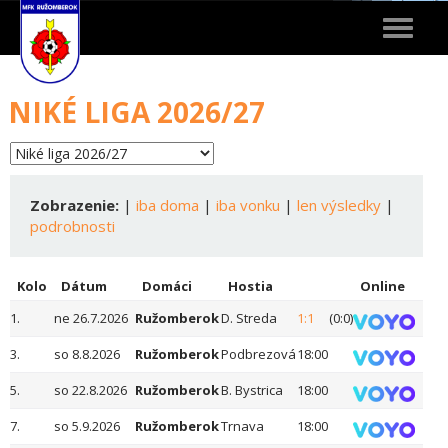
Toggle
navigat
NIKÉ LIGA 2026/27
Zobrazenie:
|
iba doma
|
iba vonku
|
len výsledky
|
podrobnosti
Kolo
Dátum
Domáci
Hostia
Online
1.
ne 26.7.2026
Ružomberok
D. Streda
1:1
(0:0)
3.
so 8.8.2026
Ružomberok
Podbrezová
18:00
5.
so 22.8.2026
Ružomberok
B. Bystrica
18:00
7.
so 5.9.2026
Ružomberok
Trnava
18:00