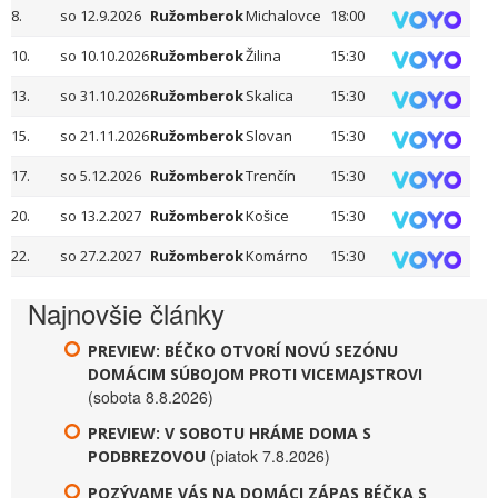
8.
so 12.9.2026
Ružomberok
Michalovce
18:00
10.
so 10.10.2026
Ružomberok
Žilina
15:30
13.
so 31.10.2026
Ružomberok
Skalica
15:30
15.
so 21.11.2026
Ružomberok
Slovan
15:30
17.
so 5.12.2026
Ružomberok
Trenčín
15:30
20.
so 13.2.2027
Ružomberok
Košice
15:30
22.
so 27.2.2027
Ružomberok
Komárno
15:30
Najnovšie články
PREVIEW: BÉČKO OTVORÍ NOVÚ SEZÓNU
DOMÁCIM SÚBOJOM PROTI VICEMAJSTROVI
(sobota 8.8.2026)
PREVIEW: V SOBOTU HRÁME DOMA S
(piatok 7.8.2026)
PODBREZOVOU
POZÝVAME VÁS NA DOMÁCI ZÁPAS BÉČKA S