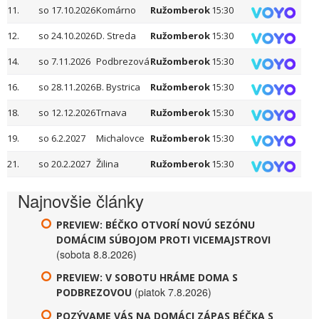
11.
so 17.10.2026
Komárno
Ružomberok
15:30
12.
so 24.10.2026
D. Streda
Ružomberok
15:30
14.
so 7.11.2026
Podbrezová
Ružomberok
15:30
16.
so 28.11.2026
B. Bystrica
Ružomberok
15:30
18.
so 12.12.2026
Trnava
Ružomberok
15:30
19.
so 6.2.2027
Michalovce
Ružomberok
15:30
21.
so 20.2.2027
Žilina
Ružomberok
15:30
Najnovšie články
PREVIEW: BÉČKO OTVORÍ NOVÚ SEZÓNU
DOMÁCIM SÚBOJOM PROTI VICEMAJSTROVI
(sobota 8.8.2026)
PREVIEW: V SOBOTU HRÁME DOMA S
(piatok 7.8.2026)
PODBREZOVOU
POZÝVAME VÁS NA DOMÁCI ZÁPAS BÉČKA S