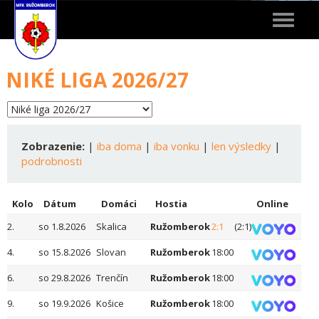
Toggle
navigat
NIKÉ LIGA 2026/27
Zobrazenie:
|
iba doma
|
iba vonku
|
len výsledky
|
podrobnosti
Kolo
Dátum
Domáci
Hostia
Online
2.
so 1.8.2026
Skalica
Ružomberok
2:1
(2:1)
4.
so 15.8.2026
Slovan
Ružomberok
18:00
6.
so 29.8.2026
Trenčín
Ružomberok
18:00
9.
so 19.9.2026
Košice
Ružomberok
18:00