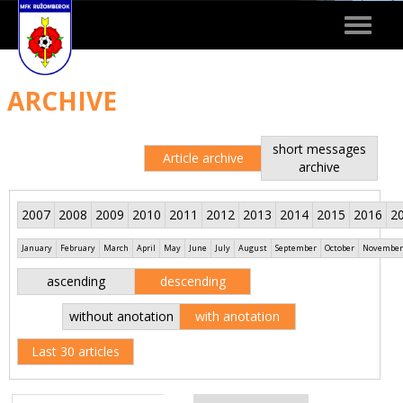
Toggle
navigat
ARCHIVE
short messages
Article archive
archive
2007
2008
2009
2010
2011
2012
2013
2014
2015
2016
2
January
February
March
April
May
June
July
August
September
October
November
ascending
descending
without anotation
with anotation
Last 30 articles