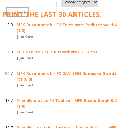
PRINT THE LAST 30 ARTICLES.
8.8.
MFK Ruzomberok - FK Zeleziarne Podbrezova 1:4
(1:2)
| Ján Kmeť
1.8.
MFK Skalica - MFK Ruzomberok 2:1 (2:1)
| Ján Kmeť
26.7.
MFK Ruzomberok - FC DAC 1904 Dunajska Streda
1:1 (0:0)
| Ján Kmeť
18.7.
Friendly match: FK Teplice - MFK Ruzomberok 3:0
(1:0)
| Ján Kmeť
15.7.
Friendly match: Fortuna Dusseldorf - MFK