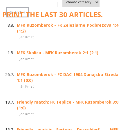
PRINT THE LAST 30 ARTICLES.
8.8.
MFK Ruzomberok - FK Zeleziarne Podbrezova 1:4
(1:2)
| Ján Kmeť
1.8.
MFK Skalica - MFK Ruzomberok 2:1 (2:1)
| Ján Kmeť
26.7.
MFK Ruzomberok - FC DAC 1904 Dunajska Streda
1:1 (0:0)
| Ján Kmeť
18.7.
Friendly match: FK Teplice - MFK Ruzomberok 3:0
(1:0)
| Ján Kmeť
15.7.
Friendly match: Fortuna Dusseldorf - MFK