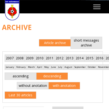
Toggle
navigat
ARCHIVE
short messages
Article archive
archive
2007
2008
2009
2010
2011
2012
2013
2014
2015
2016
2
January
February
March
April
May
June
July
August
September
October
November
ascending
descending
without anotation
with anotation
Last 30 articles