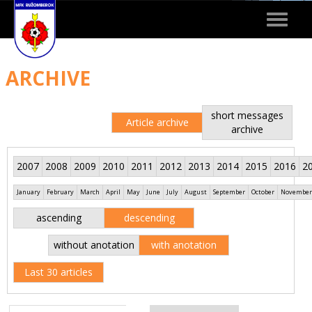
Toggle
navigat
ARCHIVE
short messages
Article archive
archive
2007
2008
2009
2010
2011
2012
2013
2014
2015
2016
2
January
February
March
April
May
June
July
August
September
October
November
ascending
descending
without anotation
with anotation
Last 30 articles