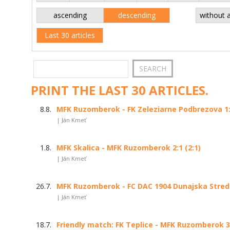
ascending
descending
without 
Last 30 articles
PRINT THE LAST 30 ARTICLES.
8.8.
MFK Ruzomberok - FK Zeleziarne Podbrezova 1:4
| Ján Kmeť
1.8.
MFK Skalica - MFK Ruzomberok 2:1 (2:1)
| Ján Kmeť
26.7.
MFK Ruzomberok - FC DAC 1904 Dunajska Streda 
| Ján Kmeť
18.7.
Friendly match: FK Teplice - MFK Ruzomberok 3: