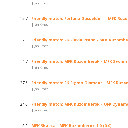
| Ján Kmeť
15.7.
Friendly match: Fortuna Dusseldorf - MFK Ruzo
| Ján Kmeť
12.7.
Friendly match: SK Slavia Praha - MFK Ruzomber
| Ján Kmeť
4.7.
Friendly match: MFK Ruzomberok - MFK Zvolen 3
| Ján Kmeť
27.6.
Friendly match: SK Sigma Olomouc - MFK Ruzom
| Ján Kmeť
24.6.
Friendly match: MFK Ruzomberok - OFK Dynamo 
| Ján Kmeť
16.5.
MFK Skalica - MFK Ruzomberok 1:0 (0:0)