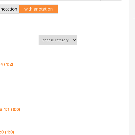
anotation
with anotation
 (1:2)
1:1 (0:0)
0 (1:0)