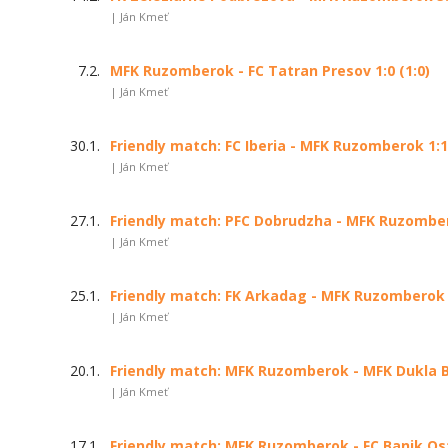
| Ján Kmeť
7.2.
MFK Ruzomberok - FC Tatran Presov 1:0 (1:0)
| Ján Kmeť
30.1.
Friendly match: FC Iberia - MFK Ruzomberok 1:1 
| Ján Kmeť
27.1.
Friendly match: PFC Dobrudzha - MFK Ruzombero
| Ján Kmeť
25.1.
Friendly match: FK Arkadag - MFK Ruzomberok 0
| Ján Kmeť
20.1.
Friendly match: MFK Ruzomberok - MFK Dukla Ba
| Ján Kmeť
17.1.
Friendly match: MFK Ruzomberok - FC Banik Ostr