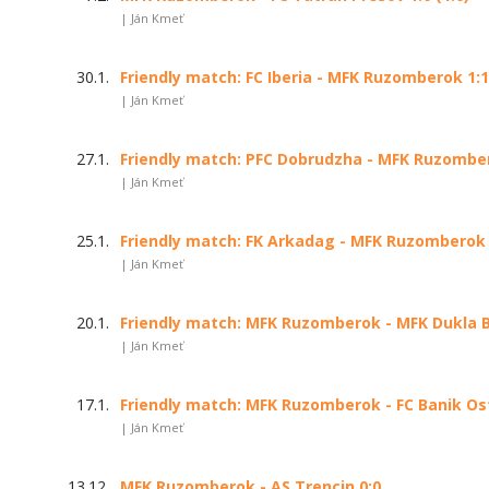
| Ján Kmeť
30.1.
Friendly match: FC Iberia - MFK Ruzomberok 1:1 
| Ján Kmeť
27.1.
Friendly match: PFC Dobrudzha - MFK Ruzombero
| Ján Kmeť
25.1.
Friendly match: FK Arkadag - MFK Ruzomberok 0
| Ján Kmeť
20.1.
Friendly match: MFK Ruzomberok - MFK Dukla Ba
| Ján Kmeť
17.1.
Friendly match: MFK Ruzomberok - FC Banik Ostr
| Ján Kmeť
13.12.
MFK Ruzomberok - AS Trencin 0:0