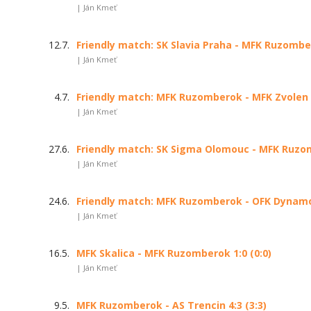
| Ján Kmeť
12.7.
Friendly match: SK Slavia Praha - MFK Ruzomber
| Ján Kmeť
4.7.
Friendly match: MFK Ruzomberok - MFK Zvolen 3
| Ján Kmeť
27.6.
Friendly match: SK Sigma Olomouc - MFK Ruzom
| Ján Kmeť
24.6.
Friendly match: MFK Ruzomberok - OFK Dynamo 
| Ján Kmeť
16.5.
MFK Skalica - MFK Ruzomberok 1:0 (0:0)
| Ján Kmeť
9.5.
MFK Ruzomberok - AS Trencin 4:3 (3:3)