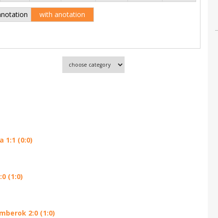
anotation
with anotation
1:1 (0:0)
0 (1:0)
mberok 2:0 (1:0)