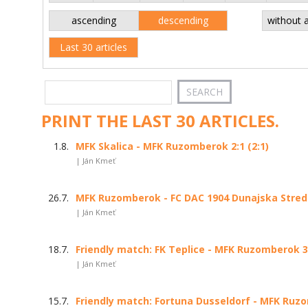
ascending
descending
without 
Last 30 articles
PRINT THE LAST 30 ARTICLES.
1.8.
MFK Skalica - MFK Ruzomberok 2:1 (2:1)
| Ján Kmeť
26.7.
MFK Ruzomberok - FC DAC 1904 Dunajska Streda 
| Ján Kmeť
18.7.
Friendly match: FK Teplice - MFK Ruzomberok 3:
| Ján Kmeť
15.7.
Friendly match: Fortuna Dusseldorf - MFK Ruzo