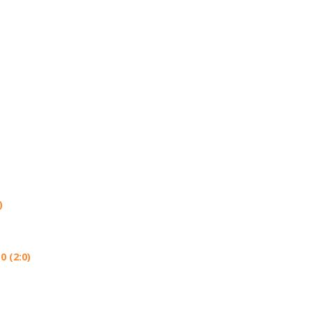
)
 (2:0)