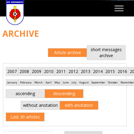
Toggle
navigat
ARCHIVE
short messages
Article archive
archive
2007
2008
2009
2010
2011
2012
2013
2014
2015
2016
2
January
February
March
April
May
June
July
August
September
October
November
ascending
descending
without anotation
with anotation
Last 30 articles