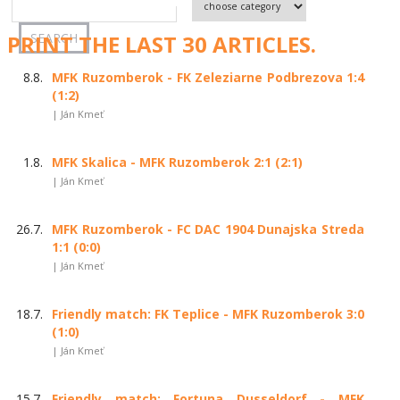
PRINT THE LAST 30 ARTICLES.
8.8.
MFK Ruzomberok - FK Zeleziarne Podbrezova 1:4
(1:2)
| Ján Kmeť
1.8.
MFK Skalica - MFK Ruzomberok 2:1 (2:1)
| Ján Kmeť
26.7.
MFK Ruzomberok - FC DAC 1904 Dunajska Streda
1:1 (0:0)
| Ján Kmeť
18.7.
Friendly match: FK Teplice - MFK Ruzomberok 3:0
(1:0)
| Ján Kmeť
15.7.
Friendly match: Fortuna Dusseldorf - MFK