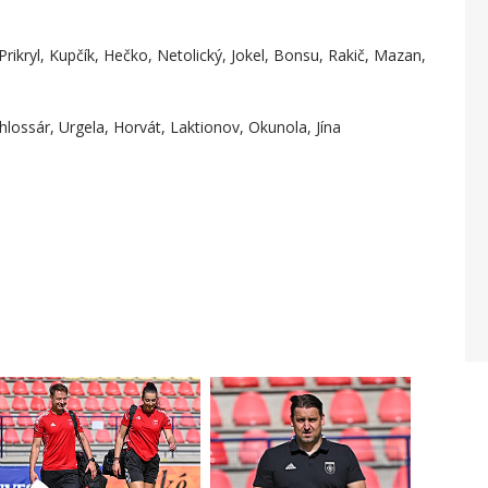
rikryl, Kupčík, Hečko, Netolický, Jokel, Bonsu, Rakič, Mazan,
ossár, Urgela, Horvát, Laktionov, Okunola, Jína