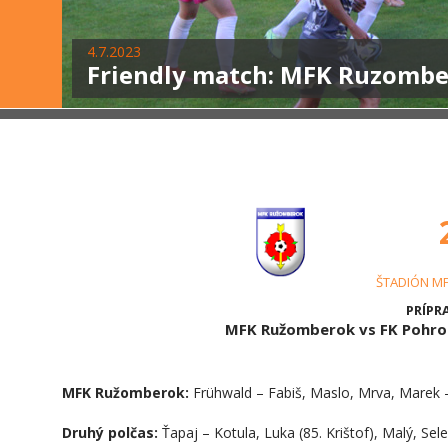
4.7.2023
Friendly match: MFK Ruzombero
ŠTADIÓN M
PRÍPRA
MFK Ružomberok vs FK Pohro
MFK Ružomberok:
Frühwald – Fabiš, Maslo, Mrva, Marek –
Druhý polčas:
Ťapaj – Kotula, Luka (85. Krištof), Malý, Se