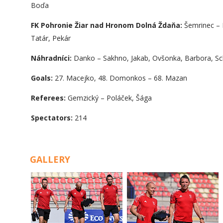
Boďa
FK Pohronie Žiar nad Hronom Dolná Ždaňa:
Šemrinec – P
Tatár, Pekár
Náhradníci:
Danko – Sakhno, Jakab, Ovšonka, Barbora, Schl
Goals:
27. Macejko, 48. Domonkos – 68. Mazan
Referees:
Gemzický – Poláček, Šága
Spectators:
214
GALLERY