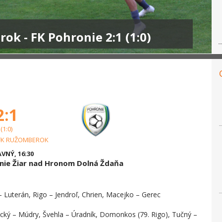
k - FK Pohronie 2:1 (1:0)
2:1
(1:0)
FK RUŽOMBEROK
VNÝ, 16:30
nie Žiar nad Hronom Dolná Ždaňa
 Luterán, Rigo – Jendroľ, Chrien, Macejko – Gerec
lecký – Múdry, Švehla – Úradník, Domonkos (79. Rigo), Tučný –