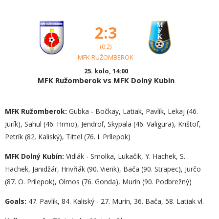
2:3
(0:2)
MFK RUŽOMBEROK
25. kolo, 14:00
MFK Ružomberok vs MFK Dolný Kubín
MFK Ružomberok:
Gubka - Bočkay, Latiak, Pavlík, Lekaj (46.
Jurík), Sahul (46. Hrmo), Jendroľ, Skypala (46. Valigura), Krištof,
Petrík (82. Kaliský), Tittel (76. I. Prílepok)
MFK Dolný Kubín:
Vidlák - Smolka, Lukačik, Y. Hachek, S.
Hachek, Janidžár, Hrivňák (90. Vierik), Bača (90. Strapec), Jurčo
(87. O. Prílepok), Olmos (76. Gonda), Murín (90. Podbrežný)
Goals:
47. Pavlík, 84. Kaliský - 27. Murín, 36. Bača, 58. Latiak vl.