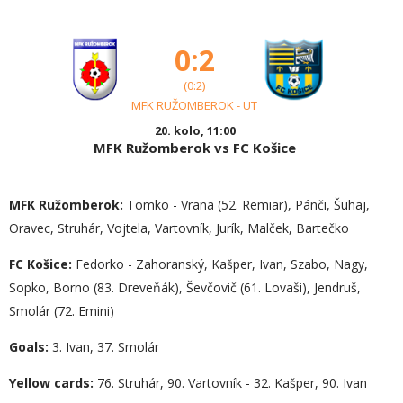
0:2
(0:2)
MFK RUŽOMBEROK - UT
20. kolo, 11:00
MFK Ružomberok vs FC Košice
MFK Ružomberok:
Tomko - Vrana (52. Remiar), Pánči, Šuhaj,
Oravec, Struhár, Vojtela, Vartovník, Jurík, Malček, Bartečko
FC Košice:
Fedorko - Zahoranský, Kašper, Ivan, Szabo, Nagy,
Sopko, Borno (83. Dreveňák), Ševčovič (61. Lovaši), Jendruš,
Smolár (72. Emini)
Goals:
3. Ivan, 37. Smolár
Yellow cards:
76. Struhár, 90. Vartovník - 32. Kašper, 90. Ivan