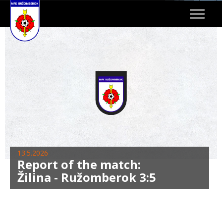
Toggle
navigat
13.5.2026
Report of the match:
Žilina - Ružomberok 3:5