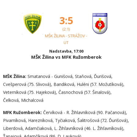
3:5
(2:1)
MŠK ŽILINA - STRÁŽOV -
UT
Nadstavba, 17:00
MŠK Žilina vs MFK Ružomberok
MŠK Žilina:
Smatanová - Gunišová, Staňová, Ďurišová,
Cvešperová (75. Slivová), Bandiková, Huléni (57. Možutíková),
Veterníková (75. Hajeková), Časnochová (57. Šinalová),
Čelková, Michalcová
MFK Ružomberok:
Červíková - R. Žihlavníková (90. Pačanová),
Pivarníková, Harezníková, Tyčiaková, Šalitrošová (72. Ďurišová),
Liberdová, Adamčiaková, L. Žihľavníková (46. L. Žihľavníková),
Ťapajová, Adamčíková (86. D. Lauková)