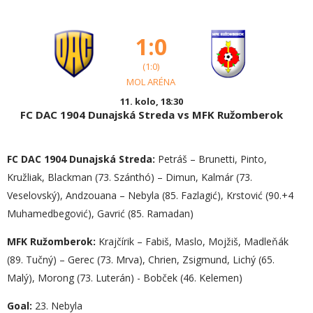
1:0
(1:0)
MOL ARÉNA
11. kolo, 18:30
FC DAC 1904 Dunajská Streda vs MFK Ružomberok
FC DAC 1904 Dunajská Streda:
Petráš – Brunetti, Pinto,
Kružliak, Blackman (73. Szánthó) – Dimun, Kalmár (73.
Veselovský), Andzouana – Nebyla (85. Fazlagić), Krstović (90.+4
Muhamedbegović), Gavrić (85. Ramadan)
MFK Ružomberok:
Krajčírik – Fabiš, Maslo, Mojžiš, Madleňák
(89. Tučný) – Gerec (73. Mrva), Chrien, Zsigmund, Lichý (65.
Malý), Morong (73. Luterán) - Bobček (46. Kelemen)
Goal:
23. Nebyla