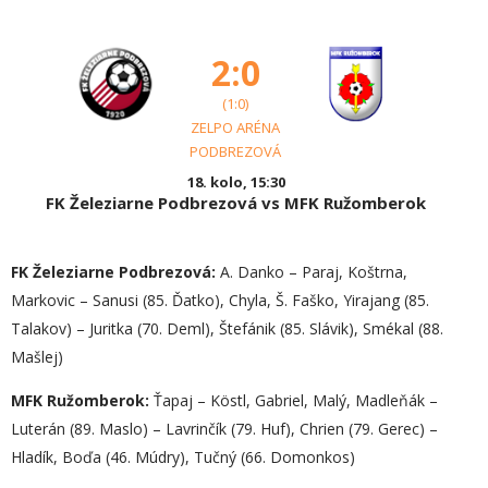
2:0
(1:0)
ZELPO ARÉNA
PODBREZOVÁ
18. kolo, 15:30
FK Železiarne Podbrezová vs MFK Ružomberok
FK Železiarne Podbrezová:
A. Danko – Paraj, Koštrna,
Markovic – Sanusi (85. Ďatko), Chyla, Š. Faško, Yirajang (85.
Talakov) – Juritka (70. Deml), Štefánik (85. Slávik), Smékal (88.
Mašlej)
MFK Ružomberok:
Ťapaj – Köstl, Gabriel, Malý, Madleňák –
Luterán (89. Maslo) – Lavrinčík (79. Huf), Chrien (79. Gerec) –
Hladík, Boďa (46. Múdry), Tučný (66. Domonkos)