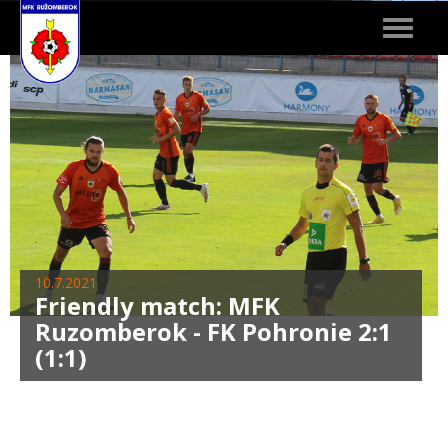
Toggle
navigat
10.7.2021
Friendly match: MFK
Ruzomberok - FK Pohronie 2:1
(1:1)