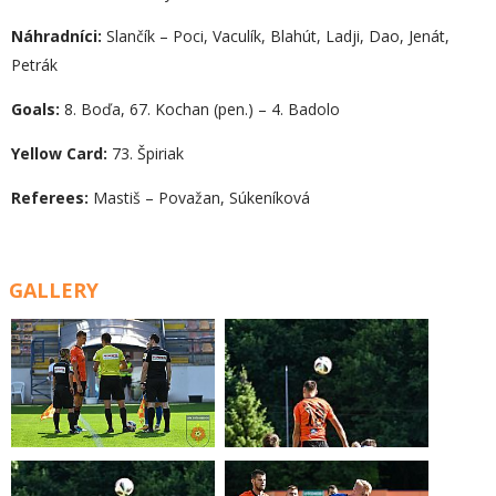
Náhradníci:
Slančík – Poci, Vaculík, Blahút, Ladji, Dao, Jenát,
Petrák
G
oals:
8. Boďa, 67. Kochan (pen.) – 4. Badolo
Yellow Card:
73. Špiriak
Referees:
Mastiš – Považan, Súkeníková
GALLERY