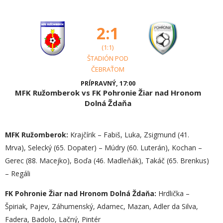
2:1
(1:1)
ŠTADIÓN POD
ČEBRAŤOM
PRÍPRAVNÝ, 17:00
MFK Ružomberok vs FK Pohronie Žiar nad Hronom
Dolná Ždaňa
MFK Ružomberok:
Krajčírik – Fabiš, Luka, Zsigmund (41.
Mrva), Selecký (65. Dopater) – Múdry (60. Luterán), Kochan –
Gerec (88. Macejko), Boďa (46. Madleňák), Takáč (65. Brenkus)
– Regáli
FK Pohronie Žiar nad Hronom Dolná Ždaňa:
Hrdlička –
Špiriak, Pajev, Záhumenský, Adamec, Mazan, Adler da Silva,
Fadera, Badolo, Lačný, Pintér