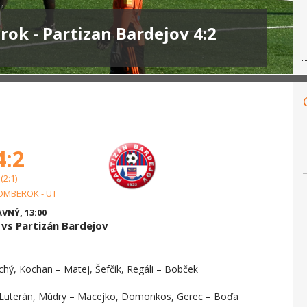
ok - Partizan Bardejov 4:2
4:2
(2:1)
OMBEROK - UT
VNÝ, 13:00
vs Partizán Bardejov
chý, Kochan – Matej, Šefčík, Regáli – Bobček
 – Luterán, Múdry – Macejko, Domonkos, Gerec – Boďa