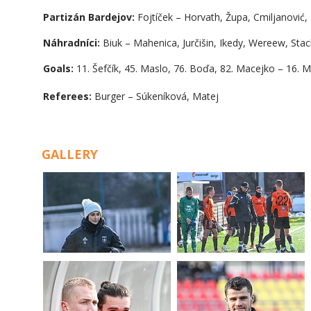
Partizán Bardejov:
Fojtíček – Horvath, Župa, Cmiljanović, 
Náhradníci:
Biuk – Mahenica, Jurčišin, Ikedy, Wereew, Sta
Goals:
11. Šefčík, 45. Maslo, 76. Boďa, 82. Macejko – 16. Mas
Referees:
Burger – Súkeníková, Matej
GALLERY