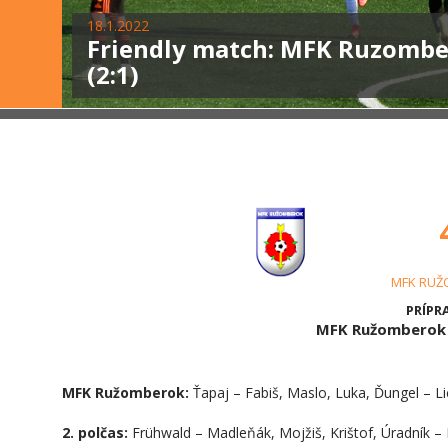
18.1.2022
Friendly match: MFK Ruzomber
(2:1)
MFK RUŽ
PRÍPRA
MFK Ružomberok 
MFK Ružomberok:
Ťapaj – Fabiš, Maslo, Luka, Ďungel – Li
2. polčas:
Frühwald – Madleňák, Mojžiš, Krištof, Úradník