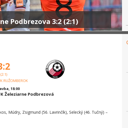
ne Podbrezova 3:2 (2:1)
3:2
(2:1)
FK RUŽOMBEROK
vba, 18:00
K Železiarne Podbrezová
s, Múdry, Zsigmund (56. Lavrinčík), Selecký (46. Tučný) –