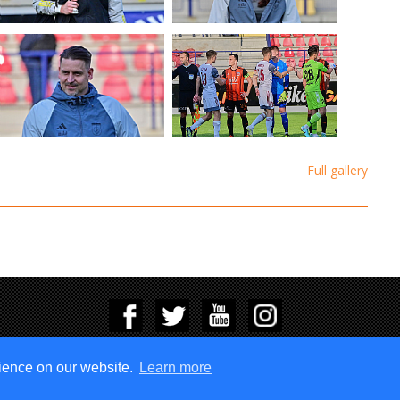
Full gallery
Copyright © 2015-2023 MFK Ružomberok & eSports.cz, s.r.o.
rience on our website.
Learn more