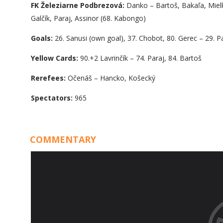
FK Železiarne Podbrezová:
Danko – Bartoš, Bakaľa, Mielk
Galčík, Paraj, Assinor (68. Kabongo)
Goals:
26. Sanusi (own goal), 37. Chobot, 80. Gerec – 29. Pa
Yellow Cards:
90.+2 Lavrinčík – 74. Paraj, 84. Bartoš
Rerefees:
Očenáš – Hancko, Košecký
Spectators:
965
COMMENTARY