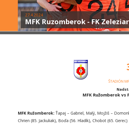
27.4.2024
MFK Ruzomberok - FK Zeleziar
ŠTADIÓN M
Nadsta
MFK Ružomberok vs F
MFK Ružomberok:
Ťapaj – Gabriel, Malý, Mojžiš – Domonko
Chrien (85. Jackuliak), Boďa (56. Hladík), Chobot (65. Gerec)