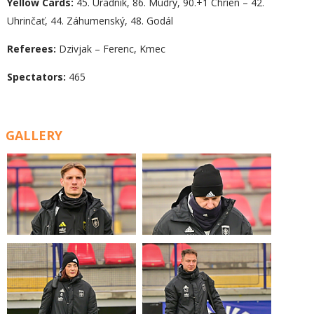
Yellow Cards:
45. Úradník, 86. Múdry, 90.+1 Chrien – 42.
Uhrinčať, 44. Záhumenský, 48. Godál
Referees:
Dzivjak – Ferenc, Kmec
Spectators:
465
GALLERY