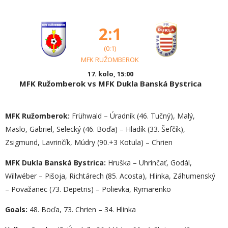
2:1
(0:1)
MFK RUŽOMBEROK
17. kolo, 15:00
MFK Ružomberok vs MFK Dukla Banská Bystrica
MFK Ružomberok:
Frühwald – Úradník (46. Tučný), Malý,
Maslo, Gabriel, Selecký (46. Boďa) – Hladík (33. Šefčík),
Zsigmund, Lavrinčík, Múdry (90.+3 Kotula) – Chrien
MFK Dukla Banská Bystrica:
Hruška – Uhrinčať, Godál,
Willwéber – Pišoja, Richtárech (85. Acosta), Hlinka, Záhumenský
– Považanec (73. Depetris) – Polievka, Rymarenko
Goals:
48. Boďa, 73. Chrien – 34. Hlinka