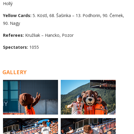
Hollý
Yellow Cards:
5. Köstl, 68. Šašinka – 13. Podhorin, 90. Černek,
90. Nagy
Referees:
Kružliak – Hancko, Pozor
Spectators:
1055
GALLERY