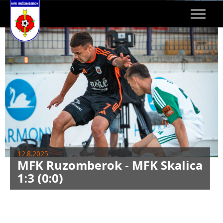
Toggle
navigat
12.8.2025
MFK Ruzomberok - MFK Skalica
1:3 (0:0)