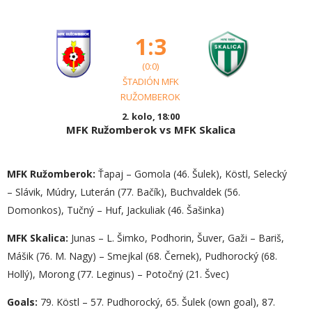
1:3
(0:0)
ŠTADIÓN MFK
RUŽOMBEROK
2. kolo, 18:00
MFK Ružomberok vs MFK Skalica
MFK Ružomberok:
Ťapaj – Gomola (46. Šulek), Köstl, Selecký
– Slávik, Múdry, Luterán (77. Bačík), Buchvaldek (56.
Domonkos), Tučný – Huf, Jackuliak (46. Šašinka)
MFK Skalica:
Junas – L. Šimko, Podhorin, Šuver, Gaži – Bariš,
Mášik (76. M. Nagy) – Smejkal (68. Černek), Pudhorocký (68.
Hollý), Morong (77. Leginus) – Potočný (21. Švec)
Goals:
79. Köstl – 57. Pudhorocký, 65. Šulek (own goal), 87.