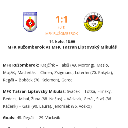
1:1
(0:1)
MFK RUŽOMBEROK
14. kolo, 18:00
MFK Ružomberok vs MFK Tatran Liptovský Mikuláš
MFK Ružomberok:
Krajčírik – Fabiš (49. Morong), Maslo,
Mojžiš, Madleňák – Chrien, Zsigmund, Luterán (70. Rakyta),
Regáli – Bobček (70. Kelemen), Gerec
MFK Tatran Liptovský Mikuláš:
Sváček – Totka, Filinský,
Bedecs, Mihal, Župa (68. Nečas) – Václavik, Gerát, Staš (86.
Káčerík) – Gaži (90. Laura), Jendrišek (86. Voško)
Goals:
48. Regáli – 29. Václavik