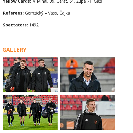
Yellow Cards:
4. Mihál, 39. Gerát, 61. Župa 71. Gaži
Referees:
Gemzický – Vass, Čajka
Spectators:
1492
GALLERY