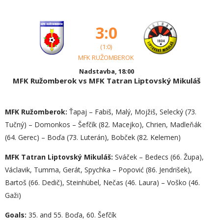
3:0
(1:0)
MFK RUŽOMBEROK
Nadstavba, 18:00
MFK Ružomberok vs MFK Tatran Liptovský Mikuláš
MFK Ružomberok:
Ťapaj – Fabiš, Malý, Mojžiš, Selecký (73.
Tučný) – Domonkos – Šefčík (82. Macejko), Chrien, Madleňák
(64. Gerec) – Boďa (73. Luterán), Bobček (82. Kelemen)
MFK Tatran Liptovský Mikuláš:
Sváček – Bedecs (66. Župa),
Václavik, Tumma, Gerát, Spychka – Popović (86. Jendrišek),
Bartoš (66. Dedič), Steinhübel, Nečas (46. Laura) – Voško (46.
Gaži)
Goals:
35. and 55. Boďa, 60. Šefčík