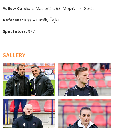
Yellow Cards:
7. Madleňák, 63. Mojžiš – 4. Gerát
Referees:
Kišš – Pacák, Čajka
Spectators:
927
GALLERY