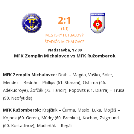
2:1
(1:1)
MESTSKÝ FUTBALOVÝ
ŠTADIÓN MICHALOVCE
Nadstavba, 17:00
MFK Zemplín Michalovce vs MFK Ružomberok
MFK Zemplín Michalovce:
Dráb – Magda, Vaško, Soler,
Mendez – Bednár – Phillips (61. Sharani), Oshima (46.
Adekuoroye), Žofčák (73. Tandir), Popovits (61. Diarra) – Trusa
(90. Neofytidis)
MFK Ružomberok:
Krajčirík – Čurma, Maslo, Luka, Mojžiš –
Kojnok (60. Gerec), Múdry (60. Brenkus), Kochan, Zsigmund
(60. Kostadinov), Madleňák – Regáli