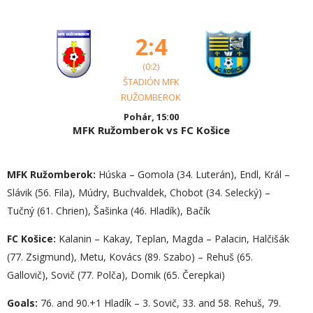
2:4
(0:2)
ŠTADIÓN MFK
RUŽOMBEROK
Pohár, 15:00
MFK Ružomberok vs FC Košice
MFK Ružomberok:
Húska – Gomola (34. Luterán), Endl, Král –
Slávik (56. Fila), Múdry, Buchvaldek, Chobot (34. Selecký) –
Tučný (61. Chrien), Šašinka (46. Hladík), Bačík
FC Košice:
Kalanin – Kakay, Teplan, Magda – Palacin, Halčišák
(77. Zsigmund), Metu, Kovács (89. Szabo) – Rehuš (65.
Gallovič), Sovič (77. Polča), Domik (65. Čerepkai)
Goals:
76. and 90.+1 Hladík – 3. Sovič, 33. and 58. Rehuš, 79.