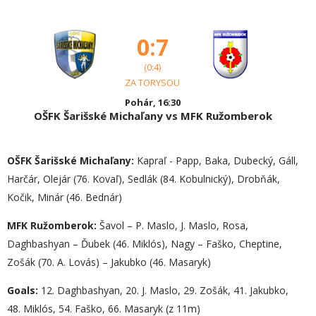
0:7
(0:4)
ZA TORYSOU
Pohár, 16:30
OŠFK Šarišské Michaľany vs MFK Ružomberok
OŠFK Šarišské Michaľany:
Kapraľ - Papp, Baka, Dubecký, Gáll,
Harčár, Olejár (76. Kovaľ), Sedlák (84. Kobulnický), Drobňák,
Kočik, Minár (46. Bednár)
MFK Ružomberok:
Šavol – P. Maslo, J. Maslo, Rosa,
Daghbashyan – Ďubek (46. Miklós), Nagy – Faško, Cheptine,
Zošák (70. A. Lovás) – Jakubko (46. Masaryk)
Goals:
12. Daghbashyan, 20. J. Maslo, 29. Zošák, 41. Jakubko,
48. Miklós, 54. Faško, 66. Masaryk (z 11m)