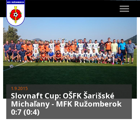
Toggle
navigat
1.9.2015
Slovnaft Cup: OŠFK Šarišské
Michaľany - MFK Ružomberok
0:7 (0:4)