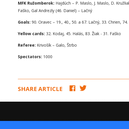
MFK Ružomberok:
Hajdúch – P. Maslo, J. Maslo, D. Kružli
Faško, Gal Andrezly (46. Daniel) – Lačný
Goals:
90. Oravec – 19., 40., 50. a 67. Lačný, 33. Chrien, 74
Yellow cards:
32. Kodaj, 45. Halás, 83. Žiak - 31. Faško
Referee:
Krivošík – Galo, Štrbo
Spectators:
1000
SHARE ARTICLE