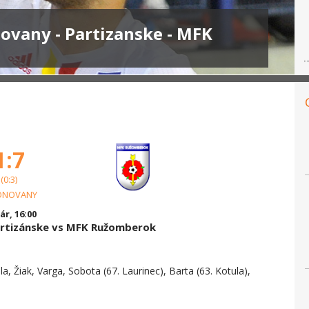
ovany - Partizanske - MFK
1:7
(0:3)
ONOVANY
r, 16:00
artizánske vs MFK Ružomberok
, Žiak, Varga, Sobota (67. Laurinec), Barta (63. Kotula),