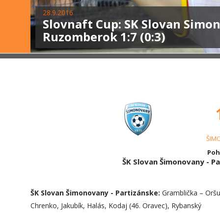
28.9.2016
Slovnaft Cup: SK Slovan Simon
Ruzomberok 1:7 (0:3)
ŠIM
Pohá
ŠK Slovan Šimonovany - P
ŠK Slovan Šimonovany - Partizánske:
Gramblička – Oršula
Chrenko, Jakubík, Halás, Kodaj (46. Oravec), Rybanský