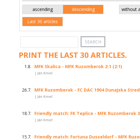
ascending
descending
without 
Last 30 articles
PRINT THE LAST 30 ARTICLES.
1.8.
MFK Skalica - MFK Ruzomberok 2:1 (2:1)
| Ján Kmeť
26.7.
MFK Ruzomberok - FC DAC 1904 Dunajska Streda 
| Ján Kmeť
18.7.
Friendly match: FK Teplice - MFK Ruzomberok 3:
| Ján Kmeť
15.7.
Friendly match: Fortuna Dusseldorf - MFK Ruzo