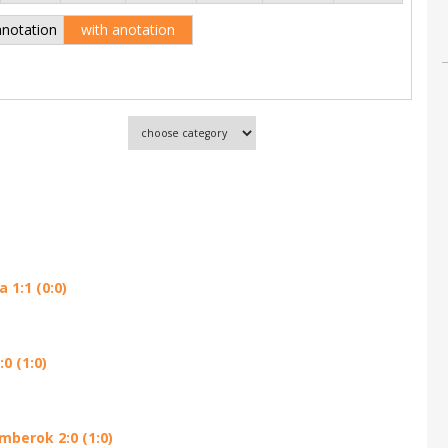
anotation
with anotation
1:1 (0:0)
0 (1:0)
mberok 2:0 (1:0)