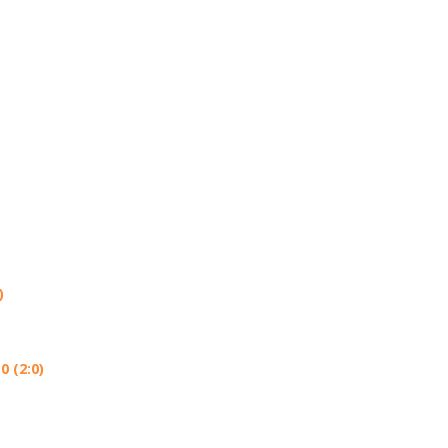
)
 (2:0)