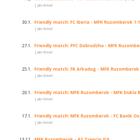
| Ján Kmeť
30.1.
Friendly match: FC Iberia - MFK Ruzomberok 1:1 
| Ján Kmeť
27.1.
Friendly match: PFC Dobrudzha - MFK Ruzombero
| Ján Kmeť
25.1.
Friendly match: FK Arkadag - MFK Ruzomberok 0
| Ján Kmeť
20.1.
Friendly match: MFK Ruzomberok - MFK Dukla Ba
| Ján Kmeť
17.1.
Friendly match: MFK Ruzomberok - FC Banik Ostr
| Ján Kmeť
13.12.
MFK Ruzomberok - AS Trencin 0:0