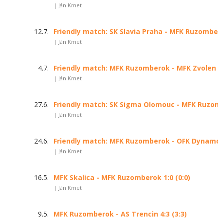
| Ján Kmeť
12.7.
Friendly match: SK Slavia Praha - MFK Ruzomber
| Ján Kmeť
4.7.
Friendly match: MFK Ruzomberok - MFK Zvolen 3
| Ján Kmeť
27.6.
Friendly match: SK Sigma Olomouc - MFK Ruzom
| Ján Kmeť
24.6.
Friendly match: MFK Ruzomberok - OFK Dynamo 
| Ján Kmeť
16.5.
MFK Skalica - MFK Ruzomberok 1:0 (0:0)
| Ján Kmeť
9.5.
MFK Ruzomberok - AS Trencin 4:3 (3:3)