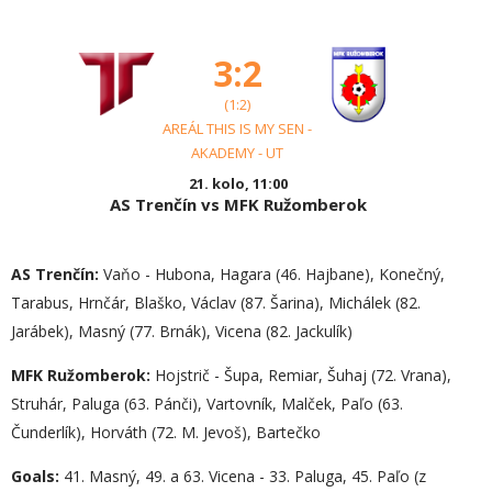
3:2
(1:2)
AREÁL THIS IS MY SEN -
AKADEMY - UT
21. kolo, 11:00
AS Trenčín vs MFK Ružomberok
AS Trenčín:
Vaňo - Hubona, Hagara (46. Hajbane), Konečný,
Tarabus, Hrnčár, Blaško, Václav (87. Šarina), Michálek (82.
Jarábek), Masný (77. Brnák), Vicena (82. Jackulík)
MFK Ružomberok:
Hojstrič - Šupa, Remiar, Šuhaj (72. Vrana),
Struhár, Paluga (63. Pánči), Vartovník, Malček, Paľo (63.
Čunderlík), Horváth (72. M. Jevoš), Bartečko
Goals:
41. Masný, 49. a 63. Vicena - 33. Paluga, 45. Paľo (z