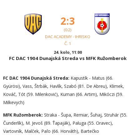
2:3
(0:2)
DAC ACADEMY - IHRISKO
Č. 1
24. kolo, 11:00
FC DAC 1904 Dunajská Streda vs MFK Ružomberok
FC DAC 1904 Dunajská Streda:
Kapustík - Matus (66.
Gyürösi), Vass, Štrbák, Havlík, Szabó (81. De Abreu), Klimek,
Kováč, Tót (59. Milenković), Kuman (66. Artim), Mikóczi (59.
Milkevych)
MFK Ružomberok:
Straka - Šupa, Remiar, Šuhaj, Struhár (55.
Čunderlík), M. Jevoš (89. Ťapaják), Paluga (55. Oravec),
Vartovník, Malček, Paľo (66. Horváth), Bartečko