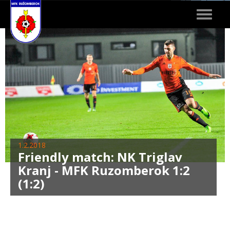
Toggle
navigat
1.2.2018
Friendly match: NK Triglav
Kranj - MFK Ruzomberok 1:2
(1:2)