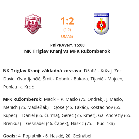
1:2
(1:2)
UMAG
PRÍPRAVNÝ, 15:00
NK Triglav Kranj vs MFK Ružomberok
NK Triglav Kranj:
základná zostava:
Džafič - Križaj, Zec
David, Gvardjančič, Šmit - Robnik - Bukara, Tijanič - Majcen,
Poplatnik, Krcić
MFK Ružomberok:
Macík – P. Maslo (75. Ondrek), J. Maslo,
Menich (75. Madleňák) – Qose (46. Takáč), Kostadinov (65.
Kupec) – Daniel (65. Čurma), Gerec (75. Kmeť), Gal Andrezly (65.
Brenkus) – Gešnábel (46. Čapek), Haskić (75. J. Kudlička)
Goals:
4. Poplatnik - 6. Haskić, 20. Gešnábel