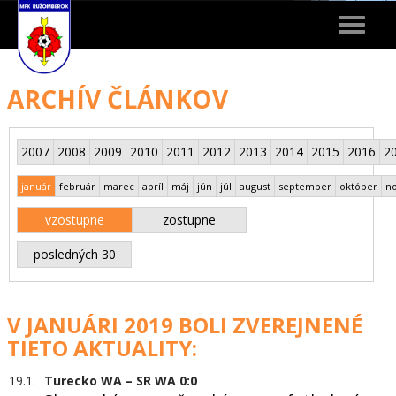
Toggle
navigat
ARCHÍV ČLÁNKOV
2007
2008
2009
2010
2011
2012
2013
2014
2015
2016
2
január
február
marec
apríl
máj
jún
júl
august
september
október
n
vzostupne
zostupne
posledných 30
V JANUÁRI 2019 BOLI ZVEREJNENÉ
TIETO AKTUALITY:
19.1.
Turecko WA – SR WA 0:0