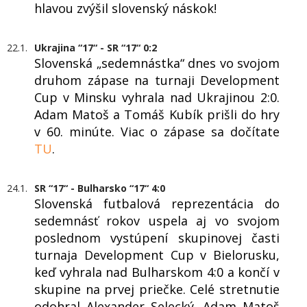
hlavou zvýšil slovenský náskok!
22.1.
Ukrajina “17“ - SR “17“ 0:2
Slovenská „sedemnástka“ dnes vo svojom
druhom zápase na turnaji Development
Cup v Minsku vyhrala nad Ukrajinou 2:0.
Adam Matoš a Tomáš Kubík prišli do hry
v 60. minúte. Viac o zápase sa dočítate
TU
.
24.1.
SR “17“ - Bulharsko “17“ 4:0
Slovenská futbalová reprezentácia do
sedemnásť rokov uspela aj vo svojom
poslednom vystúpení skupinovej časti
turnaja Development Cup v Bielorusku,
keď vyhrala nad Bulharskom 4:0 a končí v
skupine na prvej priečke. Celé stretnutie
odohral Alexander Selecký, Adam Matoš