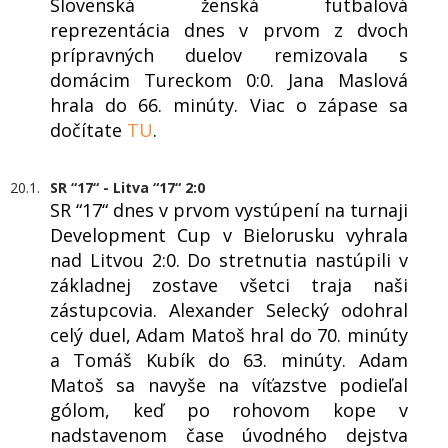
Slovenská ženská futbalová
reprezentácia dnes v prvom z dvoch
prípravných duelov remizovala s
domácim Tureckom 0:0. Jana Maslová
hrala do 66. minúty. Viac o zápase sa
dočítate
TU
.
20.1.
SR “17“ - Litva “17“ 2:0
SR “17“ dnes v prvom vystúpení na turnaji
Development Cup v Bielorusku vyhrala
nad Litvou 2:0. Do stretnutia nastúpili v
základnej zostave všetci traja naši
zástupcovia. Alexander Selecký odohral
celý duel, Adam Matoš hral do 70. minúty
a Tomáš Kubík do 63. minúty. Adam
Matoš sa navyše na víťazstve podieľal
gólom, keď po rohovom kope v
nadstavenom čase úvodného dejstva