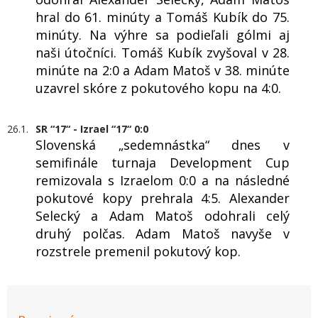
hral do 61. minúty a Tomáš Kubík do 75.
minúty. Na výhre sa podieľali gólmi aj
naši útočníci. Tomáš Kubík zvyšoval v 28.
minúte na 2:0 a Adam Matoš v 38. minúte
uzavrel skóre z pokutového kopu na 4:0.
26.1.
SR “17“ - Izrael “17“ 0:0
Slovenská „sedemnástka“ dnes v
semifinále turnaja Development Cup
remizovala s Izraelom 0:0 a na následné
pokutové kopy prehrala 4:5. Alexander
Selecký a Adam Matoš odohrali celý
druhý polčas. Adam Matoš navyše v
rozstrele premenil pokutový kop.