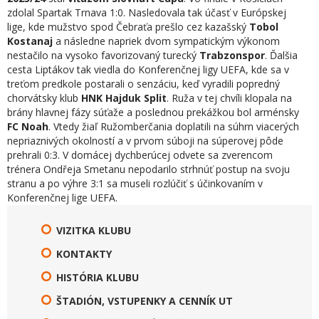
zdolal Spartak Trnava 1:0. Nasledovala tak účasť v Európskej
lige, kde mužstvo spod Čebraťa prešlo cez kazašský
Tobol
Kostanaj
a následne napriek dvom sympatickým výkonom
nestačilo na vysoko favorizovaný turecký
Trabzonspor
. Ďalšia
cesta Liptákov tak viedla do Konferenčnej ligy UEFA, kde sa v
treťom predkole postarali o senzáciu, keď vyradili popredný
chorvátsky klub
HNK Hajduk Split
. Ruža v tej chvíli klopala na
brány hlavnej fázy súťaže a poslednou prekážkou bol arménsky
FC Noah
. Vtedy žiaľ Ružomberčania doplatili na súhrn viacerých
nepriaznivých okolností a v prvom súboji na súperovej pôde
prehrali 0:3. V domácej dychberúcej odvete sa zverencom
trénera Ondřeja Smetanu nepodarilo strhnúť postup na svoju
stranu a po výhre 3:1 sa museli rozlúčiť s účinkovaním v
Konferenčnej lige UEFA.
VIZITKA KLUBU
KONTAKTY
HISTÓRIA KLUBU
ŠTADIÓN, VSTUPENKY A CENNÍK UT