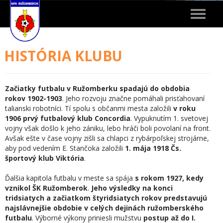
Toggle
navigat
HISTÓRIA KLUBU
Začiatky futbalu v Ružomberku spadajú do obdobia
rokov 1902-1903
. Jeho rozvoju značne pomáhali prisťahovaní
talianski robotníci. Tí spolu s občanmi mesta založili
v roku
1906 prvý futbalový klub Concordia
. Vypuknutím 1. svetovej
vojny však došlo k jeho zániku, lebo hráči boli povolaní na front.
Avšak ešte v čase vojny zišli sa chlapci z rybárpoľskej strojárne,
aby pod vedením E. Stančoka založili
1. mája 1918 Čs.
športový klub Viktória
.
Ďalšia kapitola futbalu v meste sa spája
s rokom 1927, kedy
vznikol ŠK Ružomberok
.
Jeho výsledky na konci
tridsiatych a začiatkom štyridsiatych rokov predstavujú
najslávnejšie obdobie v celých dejinách ružomberského
futbalu
. Výborné výkony priniesli mužstvu
postup až do I.