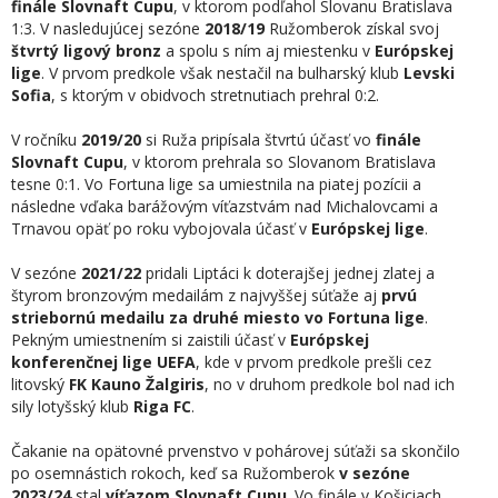
finále Slovnaft Cupu
, v ktorom podľahol Slovanu Bratislava
1:3. V nasledujúcej sezóne
2018/19
Ružomberok získal svoj
štvrtý ligový bronz
a spolu s ním aj miestenku v
Európskej
lige
. V prvom predkole však nestačil na bulharský klub
Levski
Sofia
, s ktorým v obidvoch stretnutiach prehral 0:2.
V ročníku
2019/20
si Ruža pripísala štvrtú účasť vo
finále
Slovnaft Cupu
, v ktorom prehrala so Slovanom Bratislava
tesne 0:1. Vo Fortuna lige sa umiestnila na piatej pozícii a
následne vďaka barážovým víťazstvám nad Michalovcami a
Trnavou opäť po roku vybojovala účasť v
Európskej lige
.
V sezóne
2021/22
pridali Liptáci k doterajšej jednej zlatej a
štyrom bronzovým medailám z najvyššej súťaže aj
prvú
striebornú medailu za druhé miesto vo Fortuna lige
.
Pekným umiestnením si zaistili účasť v
Európskej
konferenčnej lige UEFA
, kde v prvom predkole prešli cez
litovský
FK Kauno Žalgiris
, no v druhom predkole bol nad ich
sily lotyšský klub
Riga FC
.
Čakanie na opätovné prvenstvo v pohárovej súťaži sa skončilo
po osemnástich rokoch, keď sa Ružomberok
v sezóne
2023/24
stal
víťazom Slovnaft Cupu
. Vo finále v Košiciach