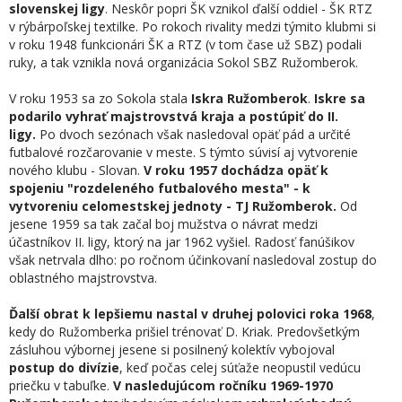
slovenskej ligy
. Neskôr popri ŠK vznikol ďalší oddiel - ŠK RTZ
v rýbárpoľskej textilke. Po rokoch rivality medzi týmito klubmi si
v roku 1948 funkcionári ŠK a RTZ (v tom čase už SBZ) podali
ruky, a tak vznikla nová organizácia Sokol SBZ Ružomberok.
V roku 1953 sa zo Sokola stala
Iskra Ružomberok
.
Iskre sa
podarilo vyhrať majstrovstvá kraja a postúpiť do II.
ligy.
Po dvoch sezónach však nasledoval opäť pád a určité
futbalové rozčarovanie v meste. S týmto súvisí aj vytvorenie
nového klubu - Slovan.
V roku 1957 dochádza opäť k
spojeniu "rozdeleného futbalového mesta" - k
vytvoreniu celomestskej jednoty - TJ Ružomberok.
Od
jesene 1959 sa tak začal boj mužstva o návrat medzi
účastníkov II. ligy, ktorý na jar 1962 vyšiel. Radosť fanúšikov
však netrvala dlho: po ročnom účinkovaní nasledoval zostup do
oblastného majstrovstva.
Ďalší obrat k lepšiemu nastal v druhej polovici roka 1968
,
kedy do Ružomberka prišiel trénovať D. Kriak. Predovšetkým
zásluhou výbornej jesene si posilnený kolektív vybojoval
postup do divízie
, keď počas celej súťaže neopustil vedúcu
priečku v tabuľke.
V nasledujúcom ročníku 1969-1970