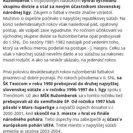
Ružomberok
s trojbodovým náskokom
vyhral východnú
skupinu divízie a stal sa novým účastníkom slovenskej
národnej ligy.
Záujem o futbal v meste značne vzrástol.
Mužstvo si úspešne počínalo v najvyššej republikovej súťaži. Na
konci sedemdesiatych rokov však nasledoval pád, opätovný
postup, ale vzápätí zase vypadnutie. Po ročnom účinkovaní vo
východnej skupine divízie sa Ružomberčania opäť prebojovali
do I. SNL. Do sezóny 1981-1982 nastúpili pod vedením toho,
ktorý sa veľkou mierou podieľal na postupe - J. Haspru. Celku sa
však v náročnej súťaži neveľmi darilo a so súťažou sa nakoniec
musel rozlúčiť. A ako sa neskôr ukázalo, na jedenásť rokov.
Prvú polovicu deväťdesiatych rokov ružomberskí futbaloví
priaznivci už dobre poznajú. Po rokoch pôsobenia v II. SNL
sa
ŠK Texicom v roku 1993 prebojoval do druhej najvyššej
slovenskej súťaže
a
v ročníku 1996-1997 do I. ligy
spolu s
Trenčínom. Už ako
MŠK Ružomberok
sa v tomto ročníku tiež
prebojovali až do semifinále SP
.
Od ročníka 1997 klub
pôsobí v Mars-Superlige
a najväčší úspech dosiahol v r.
2000-2001, keď
skončil na 3. mieste
a
hral vo finále
národného pohára
. Tieto úspechy mu zabezpečili aj
účasť v
európskom pohári UEFA
. Tretie miesto v najvyššej súťaži
priniesla aj sezóna 2003-2004.