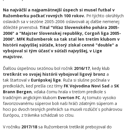
Na najväčší a najpamätnejší úspech si musel futbal v
Ružomberku počkať rovných 100 rokov
.
Pri týchto okrúhlych
oslavách sa v sezóne 2005-2006 oslavovali aj ďalšie nemenej
dôležité prvenstvá.
Titul "Víťaz Slovenského pohára 2005-
2006" a "Majster Slovenskej republiky, Corgoň liga 2005-
2006".
MFK Ružomberok sa tak stal len tretím klubom v
histórii najvyššej súťaže, ktorý získal cenné "double" a
vybojoval si tým účasť v súťaži najvyššej, v Lige
majstrov.
Ďalšou úspešnou sezónou bol ročník
2016/17
, kedy klub
tretíkrát vo svojej histórii vybojoval ligový bronz
a
tak štartoval v
Európskej lige
. Ruža si slušne počínala v
predkolách, keď prešla cez tímy
FK Vojvodina Novi Sad
a
SK
Brann Bergen
, vďaka čomu hrala v treťom predkole s
tradičným anglickým klubom
Everton FC
. Aj tomuto vysoko
favorizovanému súperovi boli naši hráči zdatným súperom a
hoci po dvoch tesných prehrách sa museli rozlúčiť s pohárovou
Európou, z trávnika schádzali so cťou.
V ročníku
2017/18
sa Ružomberok tretíkrát prebojoval do