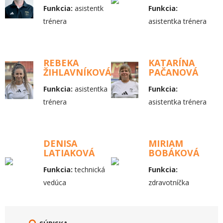
Funkcia:
asistentk
Funkcia:
trénera
asistentka trénera
REBEKA
KATARÍNA
ŽIHLAVNÍKOVÁ
PAČANOVÁ
Funkcia:
asistentka
Funkcia:
trénera
asistentka trénera
DENISA
MIRIAM
LATIAKOVÁ
BOBÁKOVÁ
Funkcia:
technická
Funkcia:
vedúca
zdravotníčka