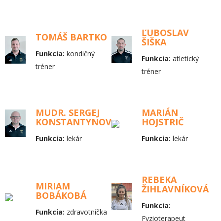
ĽUBOSLAV
TOMÁŠ BARTKO
ŠIŠKA
Funkcia:
kondičný
Funkcia:
atletický
tréner
tréner
MUDR. SERGEJ
MARIÁN
KONSTANTYNOV
HOJSTRIČ
Funkcia:
lekár
Funkcia:
lekár
REBEKA
MIRIAM
ŽIHLAVNÍKOVÁ
BOBÁKOBÁ
Funkcia:
Funkcia:
zdravotníčka
Fyzioterapeut