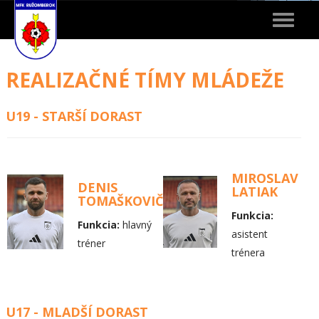
Toggle
navigat
REALIZAČNÉ TÍMY MLÁDEŽE
U19 - STARŠÍ DORAST
MIROSLAV
DENIS
LATIAK
TOMAŠKOVIČ
Funkcia:
Funkcia:
hlavný
asistent
tréner
trénera
U17 - MLADŠÍ DORAST