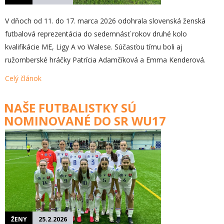
V dňoch od 11. do 17. marca 2026 odohrala slovenská ženská
futbalová reprezentácia do sedemnásť rokov druhé kolo
kvalifikácie ME, Ligy A vo Walese. Súčasťou tímu boli aj
ružomberské hráčky Patrícia Adamčíková a Emma Kenderová.
Celý článok
NAŠE FUTBALISTKY SÚ
NOMINOVANÉ DO SR WU17
ŽENY
25.2.2026