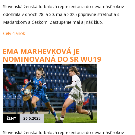
Slovenská ženská futbalová reprezentácia do devätnásť rokov
odohrala v dňoch 28. a 30. mája 2025 prípravné stretnutia s
Maďarskom a Českom. Zastúpenie mal aj náš klub.
Celý článok
EMA MARHEVKOVÁ JE
NOMINOVANÁ DO SR WU19
ŽENY
26.5.2025
Slovenská ženská futbalová reprezentácia do devätnásť rokov