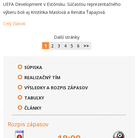
UEFA Development v Estónsku. Súčasťou reprezentačného
výberu boli aj Kristínka Maslová a Renáta Ťapajová.
Celý článok
Další stránky
1
2
3
4
5
6
>>
SÚPISKA
REALIZAČNÝ TÍM
VÝSLEDKY A ROZPIS ZÁPASOV
TABUĽKY
ČLÁNKY
Rozpis zápasov