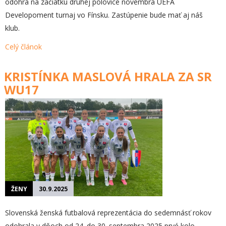
odohrá na začiatku druhej polovice novembra UEFA
Developoment turnaj vo Fínsku. Zastúpenie bude mať aj náš
klub.
Celý článok
KRISTÍNKA MASLOVÁ HRALA ZA SR
WU17
ŽENY
30.9.2025
Slovenská ženská futbalová reprezentácia do sedemnásť rokov
odohrala v dňoch od 24. do 30. septembra 2025 prvé kolo