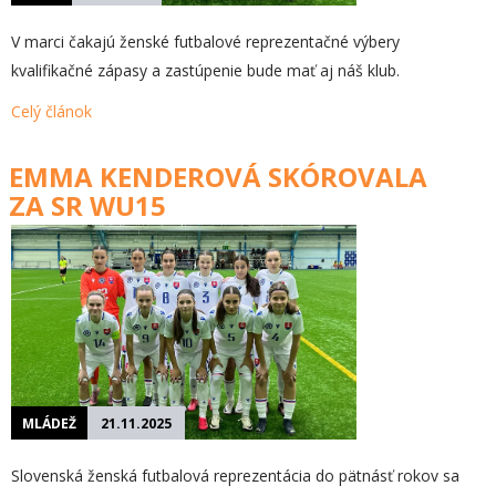
V marci čakajú ženské futbalové reprezentačné výbery
kvalifikačné zápasy a zastúpenie bude mať aj náš klub.
Celý článok
EMMA KENDEROVÁ SKÓROVALA
ZA SR WU15
MLÁDEŽ
21.11.2025
Slovenská ženská futbalová reprezentácia do pätnásť rokov sa