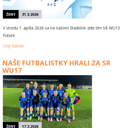
ŽENY
31.3.2026
V stredu 1. apríla 2026 sa na našom štadióne zíde tím SR WU15
Future.
Celý článok
NAŠE FUTBALISTKY HRALI ZA SR
WU17
ŽENY
17.3.2026