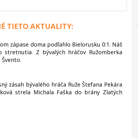
É TIETO AKTUALITY:
nom zápase doma podľahlo Bielorusku 0:1. Náš
o stretnutia. Z bývalých hráčov Ružomberka
 Švento.
ný zásah bývalého hráča Ruže Štefana Pekára
žková strela Michala Faška do brány Zlatých