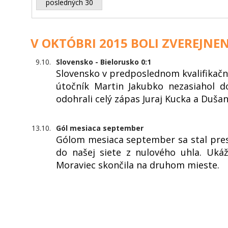
posledných 30
V OKTÓBRI 2015 BOLI ZVEREJNEN
9.10.
Slovensko - Bielorusko 0:1
Slovensko v predposlednom kvalifikač
útočník Martin Jakubko nezasiahol d
odohrali celý zápas Juraj Kucka a Dušan
13.10.
Gól mesiaca september
Gólom mesiaca september sa stal pres
do našej siete z nulového uhla. Uká
Moraviec skončila na druhom mieste.