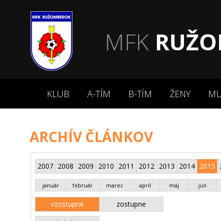
MFK
RUŽO
KLUB
A-TÍM
B-TÍM
ŽENY
ML
ARCHÍV ČLÁNKOV
2007
2008
2009
2010
2011
2012
2013
2014
2015
január
február
marec
apríl
máj
jún
vzostupne
zostupne