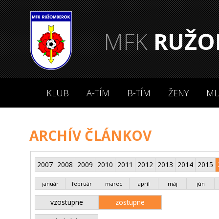
MFK
RUŽO
KLUB
A-TÍM
B-TÍM
ŽENY
ML
ARCHÍV ČLÁNKOV
2007
2008
2009
2010
2011
2012
2013
2014
2015
január
február
marec
apríl
máj
jún
vzostupne
zostupne