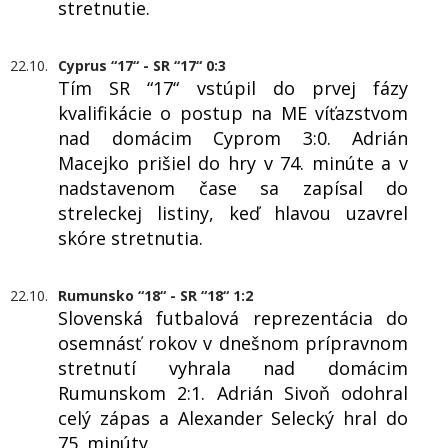
stretnutie.
22.10.
Cyprus “17“ - SR “17“ 0:3
Tím SR “17“ vstúpil do prvej fázy
kvalifikácie o postup na ME víťazstvom
nad domácim Cyprom 3:0. Adrián
Macejko prišiel do hry v 74. minúte a v
nadstavenom čase sa zapísal do
streleckej listiny, keď hlavou uzavrel
skóre stretnutia.
22.10.
Rumunsko “18“ - SR “18“ 1:2
Slovenská futbalová reprezentácia do
osemnásť rokov v dnešnom prípravnom
stretnutí vyhrala nad domácim
Rumunskom 2:1. Adrián Sivoň odohral
celý zápas a Alexander Selecký hral do
75. minúty.