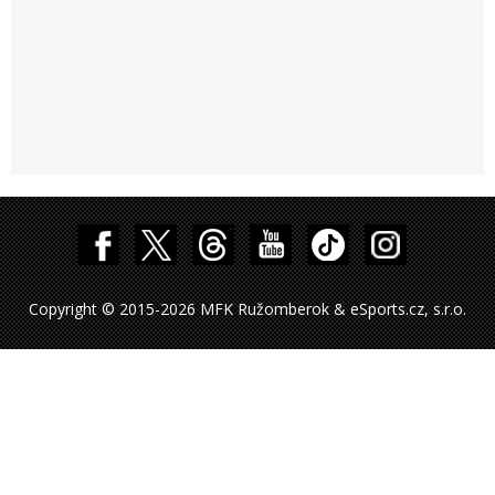
Copyright © 2015-2026 MFK Ružomberok & eSports.cz, s.r.o.