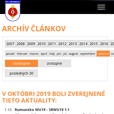
Toggle
navigat
ARCHÍV ČLÁNKOV
2007
2008
2009
2010
2011
2012
2013
2014
2015
2016
2
január
február
marec
apríl
máj
jún
júl
august
september
október
n
vzostupne
zostupne
posledných 30
V OKTÓBRI 2019 BOLI ZVEREJNENÉ
TIETO AKTUALITY:
1.10.
Rumunsko WU19 - SRWU19 1:1