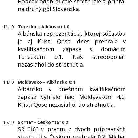
Bobček odohral celé stretnutie a prihral
na druhý gól Slovenska.
11.10.
Turecko – Albánsko 1:0
Albánska reprezentácia, ktorej súčasťou
je aj Kristi Qose, dnes prehrala v
kvalifikačnom zápase s domácim
Tureckom 0:1. Náš stredopoliar
nezasiahol do stretnutia.
14.10.
Moldavsko – Albánsko 0:4
Albánsko v dnešnom kvalifikačnom
zápase vyhralo nad Moldavskom 4:0.
Kristi Qose nezasiahol do stretnutia.
15.10.
SR “16“ - Česko “16“ 0:2
SR “16“ v prvom z dvoch prípravných
stretnutí s Českom prehrala 0:2. Michal