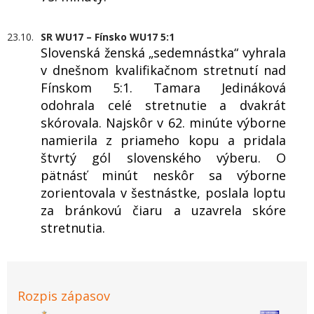
23.10.
SR WU17 – Fínsko WU17 5:1
Slovenská ženská „sedemnástka“ vyhrala
v dnešnom kvalifikačnom stretnutí nad
Fínskom 5:1. Tamara Jedináková
odohrala celé stretnutie a dvakrát
skórovala. Najskôr v 62. minúte výborne
namierila z priameho kopu a pridala
štvrtý gól slovenského výberu. O
pätnásť minút neskôr sa výborne
zorientovala v šestnástke, poslala loptu
za bránkovú čiaru a uzavrela skóre
stretnutia.
Rozpis zápasov