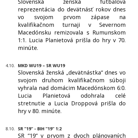
Slovenská ženská futbalová
reprezentácia do devätnásť rokov dnes
vo svojom prvom zápase na
kvalifikačnom turnaji v Severnom
Macedónsku remizovala s Rumunskom
1:1. Lucia Planietová prišla do hry v 70.
minúte.
4.10.
MKD WU19 – SR WU19
Slovenská ženská „devätnástka“ dnes vo
svojom druhom kvalifikačnom súboji
vyhrala nad domácim Macedónskom 6:0.
Lucia Planietová odohrala celé
stretnutie a Lucia Droppová prišla do
hry v 80. minúte.
8.10.
SR “19“ - BIH “19“ 1:2
SR “19“ v prvom z dvoch plánovaných