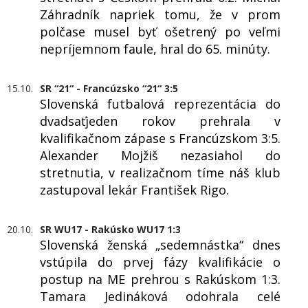
Záhradník napriek tomu, že v prom
polčase musel byť ošetrený po veľmi
nepríjemnom faule, hral do 65. minúty.
15.10.
SR “21“ - Francúzsko “21“ 3:5
Slovenská futbalová reprezentácia do
dvadsaťjeden rokov prehrala v
kvalifikačnom zápase s Francúzskom 3:5.
Alexander Mojžiš nezasiahol do
stretnutia, v realizačnom tíme náš klub
zastupoval lekár František Rigo.
20.10.
SR WU17 - Rakúsko WU17 1:3
Slovenská ženská „sedemnástka“ dnes
vstúpila do prvej fázy kvalifikácie o
postup na ME prehrou s Rakúskom 1:3.
Tamara Jedináková odohrala celé