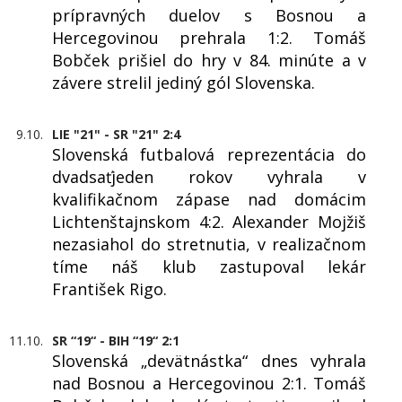
prípravných duelov s Bosnou a
Hercegovinou prehrala 1:2. Tomáš
Bobček prišiel do hry v 84. minúte a v
závere strelil jediný gól Slovenska.
9.10.
LIE "21" - SR "21" 2:4
Slovenská futbalová reprezentácia do
dvadsaťjeden rokov vyhrala v
kvalifikačnom zápase nad domácim
Lichtenštajnskom 4:2. Alexander Mojžiš
nezasiahol do stretnutia, v realizačnom
tíme náš klub zastupoval lekár
František Rigo.
11.10.
SR “19“ - BIH “19“ 2:1
Slovenská „devätnástka“ dnes vyhrala
nad Bosnou a Hercegovinou 2:1. Tomáš