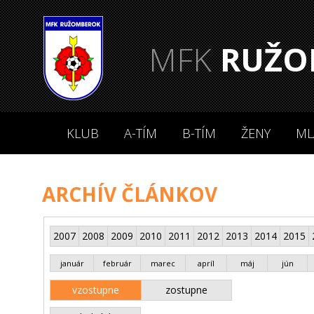
MFK
RUŽO
KLUB
A-TÍM
B-TÍM
ŽENY
ML
ARCHÍV ČLÁNKOV
2007
2008
2009
2010
2011
2012
2013
2014
2015
január
február
marec
apríl
máj
jún
vzostupne
zostupne