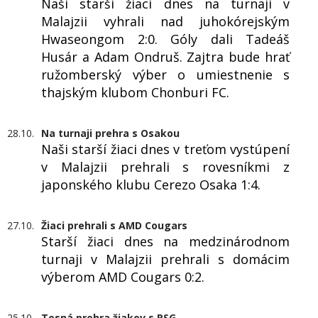
Naši starší žiaci dnes na turnaji v
Malajzii vyhrali nad juhokórejským
Hwaseongom 2:0. Góly dali Tadeáš
Husár a Adam Ondruš. Zajtra bude hrať
ružomberský výber o umiestnenie s
thajským klubom Chonburi FC.
28.10.
Na turnaji prehra s Osakou
Naši starší žiaci dnes v treťom vystúpení
v Malajzii prehrali s rovesníkmi z
japonského klubu Cerezo Osaka 1:4.
27.10.
Žiaci prehrali s AMD Cougars
Starší žiaci dnes na medzinárodnom
turnaji v Malajzii prehrali s domácim
výberom AMD Cougars 0:2.
25.10.
Tesná prehra žiakov s PSG