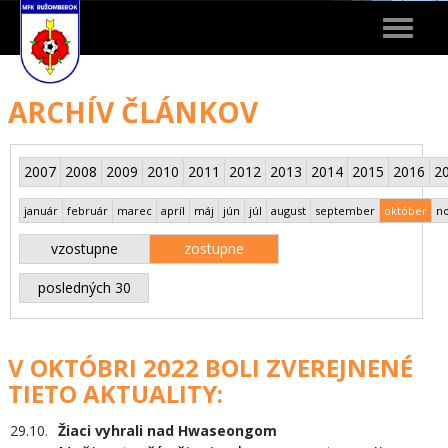
Toggle
navigat
ARCHÍV ČLÁNKOV
2007
2008
2009
2010
2011
2012
2013
2014
2015
2016
2
január
február
marec
apríl
máj
jún
júl
august
september
október
n
vzostupne
zostupne
posledných 30
V OKTÓBRI 2022 BOLI ZVEREJNENÉ
TIETO AKTUALITY:
29.10.
Žiaci vyhrali nad Hwaseongom