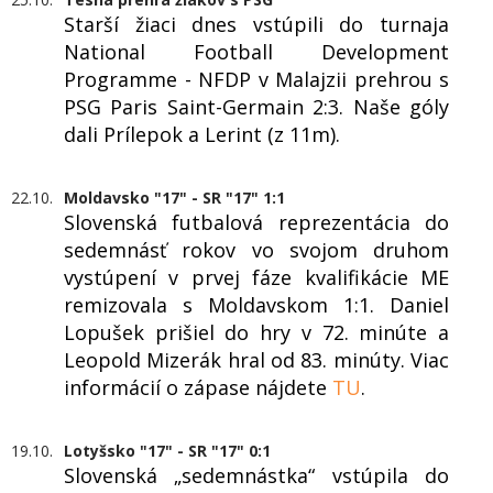
Starší žiaci dnes vstúpili do turnaja
National Football Development
Programme - NFDP v Malajzii prehrou s
PSG Paris Saint-Germain 2:3. Naše góly
dali Prílepok a Lerint (z 11m).
22.10.
Moldavsko "17" - SR "17" 1:1
Slovenská futbalová reprezentácia do
sedemnásť rokov vo svojom druhom
vystúpení v prvej fáze kvalifikácie ME
remizovala s Moldavskom 1:1. Daniel
Lopušek prišiel do hry v 72. minúte a
Leopold Mizerák hral od 83. minúty. Viac
informácií o zápase nájdete
TU
.
19.10.
Lotyšsko "17" - SR "17" 0:1
Slovenská „sedemnástka“ vstúpila do