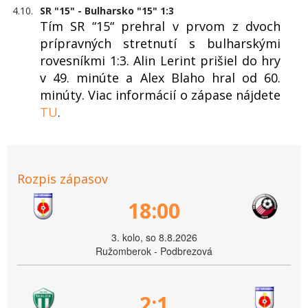
4.10.
SR "15" - Bulharsko "15" 1:3
Tím SR “15“ prehral v prvom z dvoch
prípravných stretnutí s bulharskými
rovesníkmi 1:3. Alin Lerint prišiel do hry
v 49. minúte a Alex Blaho hral od 60.
minúty. Viac informácií o zápase nájdete
TU
.
Rozpis zápasov
18:00
3. kolo, so 8.8.2026
Ružomberok - Podbrezová
2:1