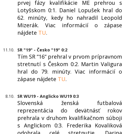
prvej fázy kvalifikácie ME prehrou s
Lotyšskom 0:1. Daniel Lopušek hral do
62. minúty, kedy ho nahradil Leopold
Mizerák. Viac informácií o zápase
nájdete
TU
.
11.10.
SR "19" - Česko "19" 0:2
Tím SR “16“ prehral v prvom prípravnom
stretnutí s Českom 0:2. Martin Valigura
hral do 79. minúty. Viac informácií o
zápase nájdete
TU
.
8.10.
SR WU19 - Anglicko WU19 0:3
Slovenská ženská futbalová
reprezentácia do devätnásť rokov
prehrala v druhom kvalifikačnom súboji
s Anglickom 0:3. Frederika Kovaliková
odohrala celé stretnutie, Darina