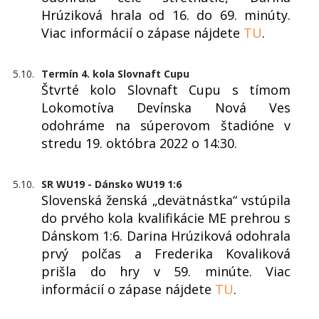
Hrúziková hrala od 16. do 69. minúty.
Viac informácií o zápase nájdete
TU
.
5.10.
Termín 4. kola Slovnaft Cupu
Štvrté kolo Slovnaft Cupu s tímom
Lokomotíva Devínska Nová Ves
odohráme na súperovom štadióne v
stredu 19. októbra 2022 o 14:30.
5.10.
SR WU19 - Dánsko WU19 1:6
Slovenská ženská „devätnástka“ vstúpila
do prvého kola kvalifikácie ME prehrou s
Dánskom 1:6. Darina Hrúziková odohrala
prvý polčas a Frederika Kovaliková
prišla do hry v 59. minúte. Viac
informácií o zápase nájdete
TU
.