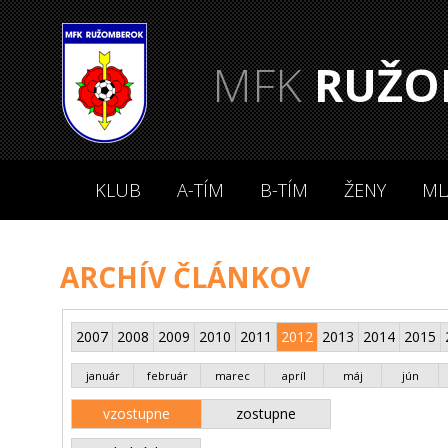
MFK
RUŽO
KLUB
A-TÍM
B-TÍM
ŽENY
ML
ARCHÍV ČLÁNKOV
2007
2008
2009
2010
2011
2012
2013
2014
2015
január
február
marec
apríl
máj
jún
vzostupne
zostupne