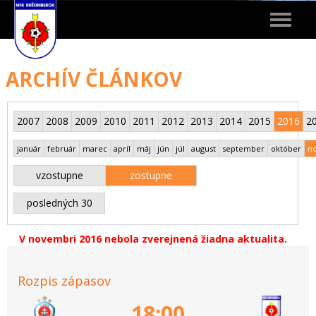
Toggle
navigat
ARCHÍV ČLÁNKOV
2007
2008
2009
2010
2011
2012
2013
2014
2015
2016
2
január
február
marec
apríl
máj
jún
júl
august
september
október
n
vzostupne
zostupne
posledných 30
V novembri 2016 nebola zverejnená žiadna aktualita.
Rozpis zápasov
18:00