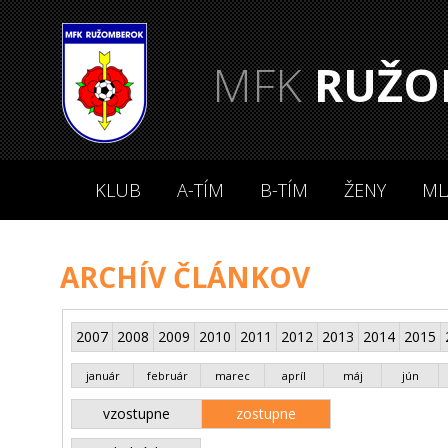
MFK
RUŽO
KLUB
A-TÍM
B-TÍM
ŽENY
ML
ARCHÍV ČLÁNKOV
2007
2008
2009
2010
2011
2012
2013
2014
2015
január
február
marec
apríl
máj
jún
vzostupne
zostupne