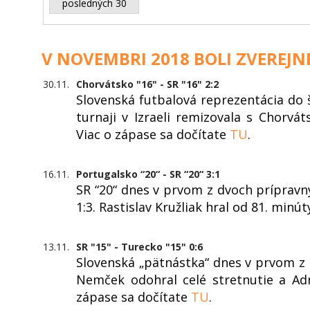
posledných 30
V NOVEMBRI 2018 BOLI ZVEREJN
30.11.
Chorvátsko "16" - SR "16" 2:2
Slovenská futbalová reprezentácia do
turnaji v Izraeli remizovala s Chorvá
Viac o zápase sa dočítate
TU
.
16.11.
Portugalsko “20“ - SR “20“ 3:1
SR “20“ dnes v prvom z dvoch príprav
1:3. Rastislav Kružliak hral od 81. minú
13.11.
SR "15" - Turecko "15" 0:6
Slovenská „pätnástka“ dnes v prvom z 
Nemček odohral celé stretnutie a Adr
zápase sa dočítate
TU
.