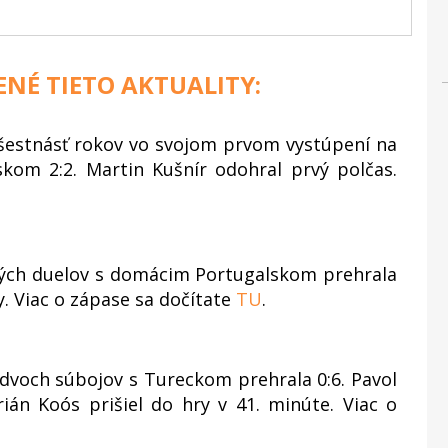
ENÉ TIETO AKTUALITY:
 šestnásť rokov vo svojom prvom vystúpení na
tskom 2:2. Martin Kušnír odohral prvý polčas.
ných duelov s domácim Portugalskom prehrala
ty. Viac o zápase sa dočítate
TU
.
dvoch súbojov s Tureckom prehrala 0:6. Pavol
ián Koós prišiel do hry v 41. minúte. Viac o