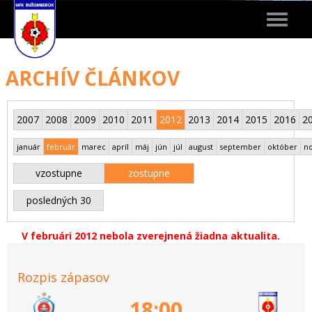
Toggle
navigat
ARCHÍV ČLÁNKOV
2007
2008
2009
2010
2011
2012
2013
2014
2015
2016
2
január
február
marec
apríl
máj
jún
júl
august
september
október
n
vzostupne
zostupne
posledných 30
V februári 2012 nebola zverejnená žiadna aktualita.
Rozpis zápasov
18:00