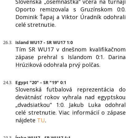
Slovenská „osemnástka“ včera na turnaji
Oporto remizovala s Gruzínskom 0:0.
Dominik Ťapaj a Viktor Úradník odohrali
celé stretnutie.
26.3.
Island WU17 - SR WU17 1:0
Tím SR WU17 v dnešnom kvalifikačnom
zápase prehral s Islandom 0:1. Darina
Hrúziková odohrala prvý polčas.
24.3.
Egypt "20" - SR "19" 0:1
Slovenská futbalová reprezentácia do
devätnásť rokov vyhrala nad egyptskou
„dvadsiatkou“ 1:0. Jakub Luka odohral
celé stretnutie. Viac informácií o zápase
nájdete
TU
.
23.3.
Írsko WU17 - SR WU17 1:1