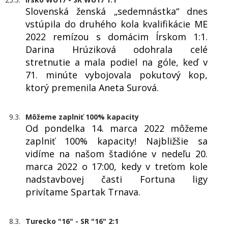
Slovenská ženská „sedemnástka“ dnes
vstúpila do druhého kola kvalifikácie ME
2022 remízou s domácim Írskom 1:1.
Darina Hrúziková odohrala celé
stretnutie a mala podiel na góle, keď v
71. minúte vybojovala pokutový kop,
ktorý premenila Aneta Surová.
9.3.
Môžeme zaplniť 100% kapacity
Od pondelka 14. marca 2022 môžeme
zaplniť 100% kapacity! Najbližšie sa
vidíme na našom štadióne v nedeľu 20.
marca 2022 o 17:00, kedy v treťom kole
nadstavbovej časti Fortuna ligy
privítame Spartak Trnava.
8.3.
Turecko "16" - SR "16" 2:1