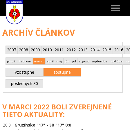
Toggle
navigat
ARCHÍV ČLÁNKOV
2007
2008
2009
2010
2011
2012
2013
2014
2015
2016
2
január
február
marec
apríl
máj
jún
júl
august
september
október
n
vzostupne
zostupne
posledných 30
V MARCI 2022 BOLI ZVEREJNENÉ
TIETO AKTUALITY:
28.3.
Gruzínsko "17" - SR "17" 0:0