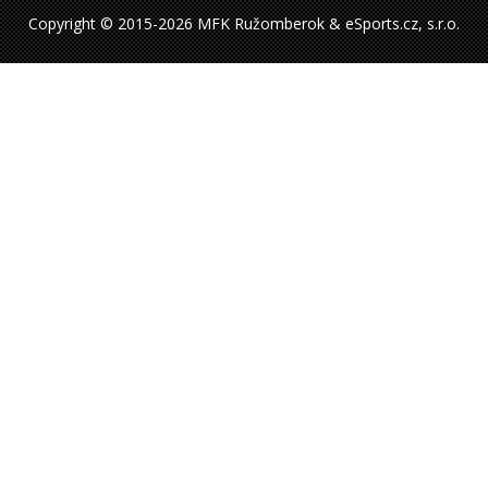
Copyright © 2015-2026 MFK Ružomberok & eSports.cz, s.r.o.