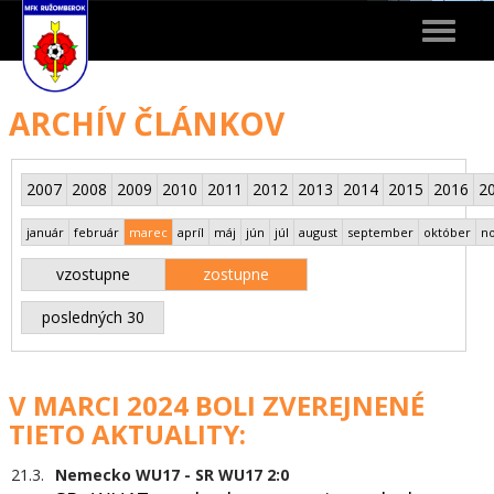
Toggle
navigat
ARCHÍV ČLÁNKOV
2007
2008
2009
2010
2011
2012
2013
2014
2015
2016
2
január
február
marec
apríl
máj
jún
júl
august
september
október
n
vzostupne
zostupne
posledných 30
V MARCI 2024 BOLI ZVEREJNENÉ
TIETO AKTUALITY:
21.3.
Nemecko WU17 - SR WU17 2:0