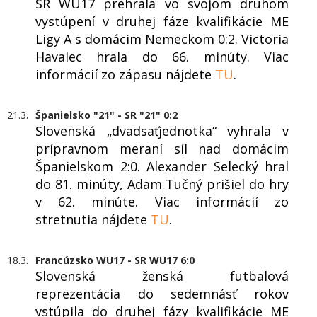
SR WU17 prehrala vo svojom druhom
vystúpení v druhej fáze kvalifikácie ME
Ligy A s domácim Nemeckom 0:2. Victoria
Havalec hrala do 66. minúty. Viac
informácií zo zápasu nájdete
TU
.
21.3.
Španielsko "21" - SR "21" 0:2
Slovenská „dvadsaťjednotka“ vyhrala v
prípravnom meraní síl nad domácim
Španielskom 2:0. Alexander Selecký hral
do 81. minúty, Adam Tučný prišiel do hry
v 62. minúte. Viac informácií zo
stretnutia nájdete
TU
.
18.3.
Francúzsko WU17 - SR WU17 6:0
Slovenská ženská futbalová
reprezentácia do sedemnásť rokov
vstúpila do druhej fázy kvalifikácie ME