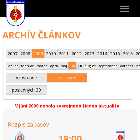
Toggle
navigat
ARCHÍV ČLÁNKOV
2007
2008
2009
2010
2011
2012
2013
2014
2015
2016
2
január
február
marec
apríl
máj
jún
júl
august
september
október
n
vzostupne
zostupne
posledných 30
V júni 2009 nebola zverejnená žiadna aktualita.
Rozpis zápasov
18:00