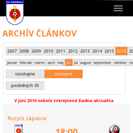
Toggle
navigat
ARCHÍV ČLÁNKOV
2007
2008
2009
2010
2011
2012
2013
2014
2015
2016
2
január
február
marec
apríl
máj
jún
júl
august
september
október
n
vzostupne
zostupne
posledných 30
V júni 2016 nebola zverejnená žiadna aktualita.
Rozpis zápasov
18:00