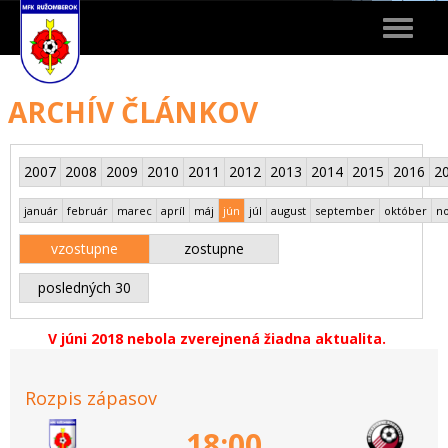
Toggle
navigat
ARCHÍV ČLÁNKOV
2007
2008
2009
2010
2011
2012
2013
2014
2015
2016
2
január
február
marec
apríl
máj
jún
júl
august
september
október
n
vzostupne
zostupne
posledných 30
V júni 2018 nebola zverejnená žiadna aktualita.
Rozpis zápasov
18:00