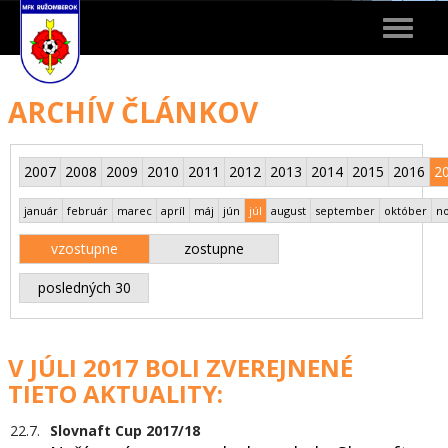
Toggle
navigat
ARCHÍV ČLÁNKOV
2007
2008
2009
2010
2011
2012
2013
2014
2015
2016
2
január
február
marec
apríl
máj
jún
júl
august
september
október
n
vzostupne
zostupne
posledných 30
V JÚLI 2017 BOLI ZVEREJNENÉ
TIETO AKTUALITY:
22.7.
Slovnaft Cup 2017/18