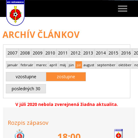
Toggle
navigat
ARCHÍV ČLÁNKOV
2007
2008
2009
2010
2011
2012
2013
2014
2015
2016
2
január
február
marec
apríl
máj
jún
júl
august
september
október
n
vzostupne
zostupne
posledných 30
V júli 2020 nebola zverejnená žiadna aktualita.
Rozpis zápasov
18:00